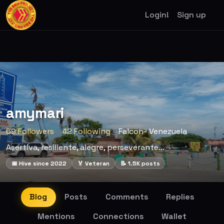
Login!
Sign up
amymari
69 Followers
42 Following
Falcon- Venezuela
Asertiva, resiliente, alegre, perseverante...
📅 Hive since 2022
🏅 Veteran
📝 1.5K posts
Blog
Posts
Comments
Replies
Mentions
Connections
Wallet