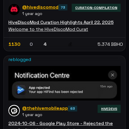
@hivediscomod
73
CURATION-COMPILATION
1 year ago
HiveDiscoMod Curation Highlights April 22, 2025
Welcome to the HiveDiscoMod Curat
1130
0
4
5.374 BBHO
💰
reblogged
@thehivemobileapp
63
HIVEDEVS
1 year ago
2024-10-06 - Google Play Store - Rejected the