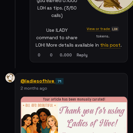
you earned 0.1000
LOH as tips. (3/50
calls)
View or trade
LOH
Use !LADY
tokens.
command to share
LOH! More details available in
this post
.
0
0
0.000
Reply
@ladiesofhive
71
2 months ago