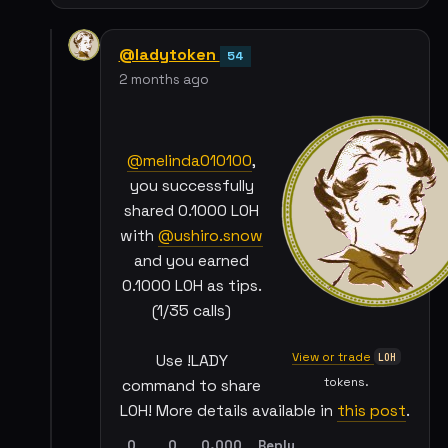
@ladytoken
54
2 months ago
@melinda010100
,
you successfully
shared 0.1000 LOH
with
@ushiro.snow
and you earned
0.1000 LOH as tips.
(1/35 calls)
View or trade
LOH
Use !LADY
tokens.
command to share
LOH! More details available in
this post
.
0
0
0.000
Reply