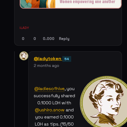
!LADY
0
0
0.000
Reply
@ladytoken
54
2 months ago
@ladiesofhive
, you
successfully shared
0.1000 LOH with
@ushiro.snow
and
you earned 0.1000
LOH as tips. (15/50