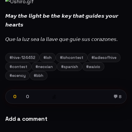
𝙈𝙖𝙮 𝙩𝙝𝙚 𝙡𝙞𝙜𝙝𝙩 𝙗𝙚 𝙩𝙝𝙚 𝙠𝙚𝙮 𝙩𝙝𝙖𝙩 𝙜𝙪𝙞𝙙𝙚𝙨 𝙮𝙤𝙪𝙧
𝙝𝙚𝙖𝙧𝙩𝙨
𝘘𝘶𝘦 𝘭𝘢 𝘭𝘶𝘻 𝘴𝘦𝘢 𝘭𝘢 𝘭𝘭𝘢𝘷𝘦 𝘲𝘶𝘦 𝘨𝘶𝘪𝘦 𝘴𝘶𝘴 𝘤𝘰𝘳𝘢𝘻𝘰𝘯𝘦𝘴.
#hive-124452
#loh
#lohcontest
#ladiesofhive
#contest
#neoxian
#spanish
#waivio
#ecency
#bbh
0
0
💰
💬 8
Add a comment