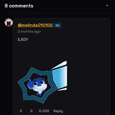
8 comments
@melinda010100
80
2 months ago
!LADY
0
0
0.000
Reply