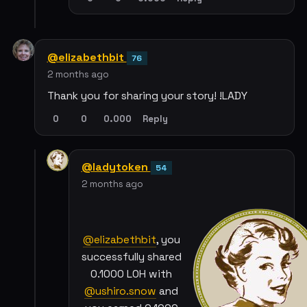
@elizabethbit
76
2 months ago
Thank you for sharing your story! !LADY
0
0
0.000
Reply
@ladytoken
54
2 months ago
@elizabethbit
, you
successfully shared
0.1000 LOH with
@ushiro.snow
and