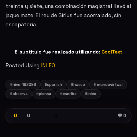
treinta y siete, una combinación magistral llevó al
jaque mate. El rey de Sirius fue acorralado, sin
escapatoria.
El subtitulo fue realizado utilizando:
CoolText
Posted Using
INLEO
#hive-192096
#spanish
#hueso
# mundovirtual
#observa
#piensa
#escribe
#inleo
0
0
💰
💬 0