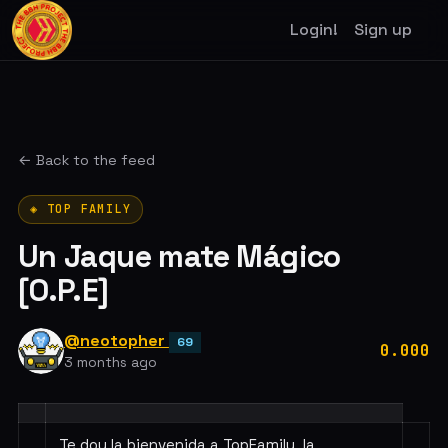
Login!
Sign up
← Back to the feed
◈ TOP FAMILY
Un Jaque mate Mágico
[O.P.E]
@neotopher
69
0.000
3 months ago
Te doy la bienvenida a TopFamily, la