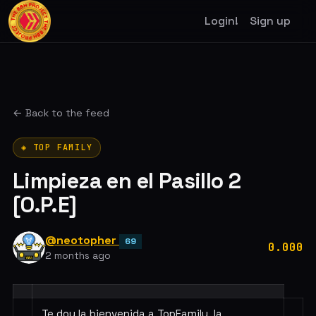
Login!
Sign up
← Back to the feed
◈ TOP FAMILY
Limpieza en el Pasillo 2
[O.P.E]
@neotopher
69
0.000
2 months ago
Te doy la bienvenida a TopFamily, la