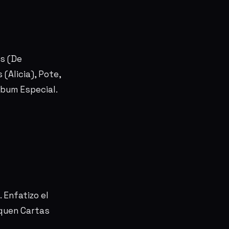
es (De
(Alicia), Pote,
lbum Especial.
 Enfatizo el
aquen Cartas