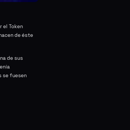
r el Token
 hacen de éste
una de sus
enía
s se fuesen