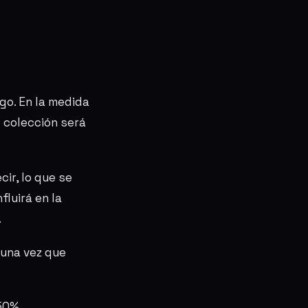
go. En la medida
 colección será
ir, lo que se
fluirá en la
.
 una vez que
 50%