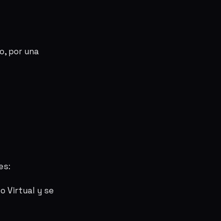
o, por una
es:
 Virtual y se