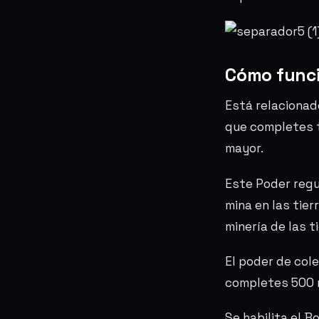
Cómo funci
Está relacionad
que completes t
mayor.
Este Poder regul
mina en las tier
minería de las 
El poder de cole
completes 500 
Se habilita el B