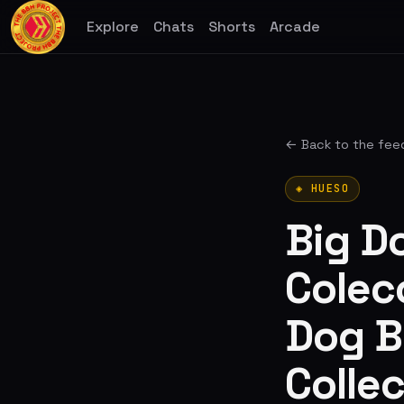
Explore
Chats
Shorts
Arcade
← Back to the fee
◈ HUESO
Big D
Colecc
Dog B
Collec