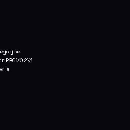
uego y se
gran PROMO 2X1
r la