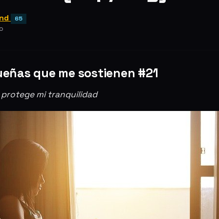
und
65
o
eñas que me sostienen #21
protege mi tranquilidad