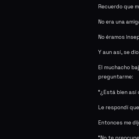
Recuerdo que me
No era una amig
No éramos insep
Y aun así, se d
El muchacho baj
preguntarme:
“¿Está bien así
Le respondí que
Entonces me dij
“No te preocupe