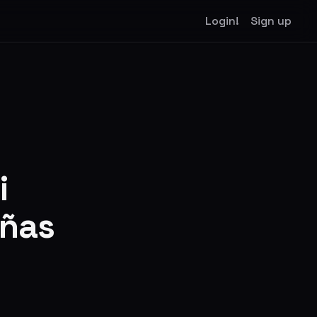
Login!
Sign up
i
eñas