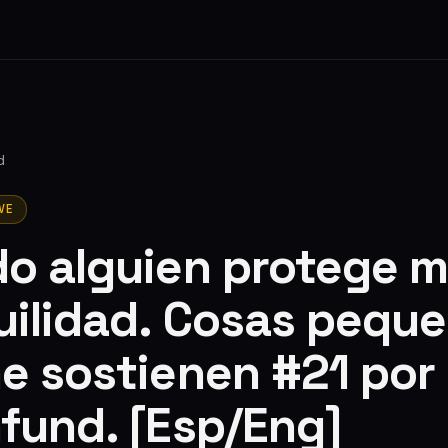
d
VE
o alguien protege m
uilidad. Cosas pequ
e sostienen #21 por
fund. [Esp/Eng]