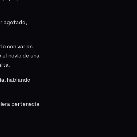
ir agotado,
do con varias
 el novio de una
lta.
ía, hablando
uiera pertenecía