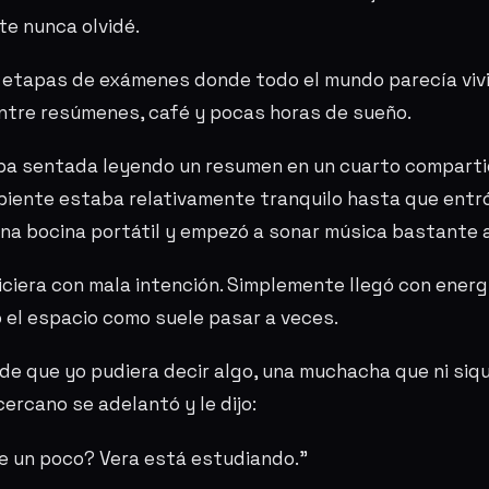
e nunca olvidé.
 etapas de exámenes donde todo el mundo parecía viv
ntre resúmenes, café y pocas horas de sueño.
ba sentada leyendo un resumen en un cuarto comparti
biente estaba relativamente tranquilo hasta que entró
a bocina portátil y empezó a sonar música bastante a
hiciera con mala intención. Simplemente llegó con energ
 el espacio como suele pasar a veces.
 de que yo pudiera decir algo, una muchacha que ni siq
ercano se adelantó y le dijo:
e un poco? Vera está estudiando.”