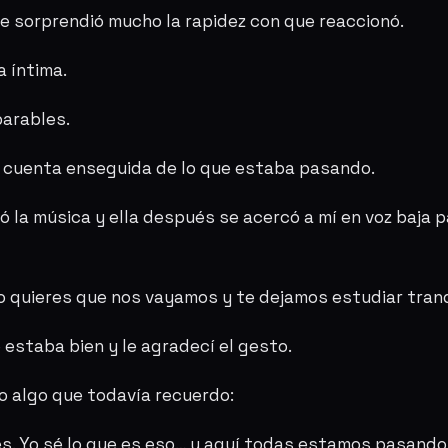
 sorprendió mucho la rapidez con que reaccionó.
a íntima.
arables.
io cuenta enseguida de lo que estaba pasando.
ó la música y ella después se acercó a mí en voz baja 
 o quieres que nos vayamos y te dejamos estudiar tran
 estaba bien y le agradecí el gesto.
o algo que todavía recuerdo:
s. Yo sé lo que es eso… y aquí todas estamos pasando 