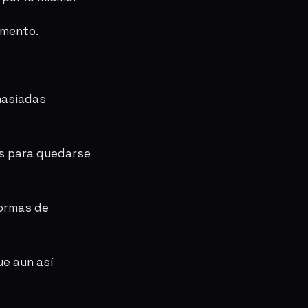
omento.
masiadas
s para quedarse
ormas de
ue aun así