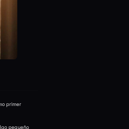
mo primer
algo pequeño